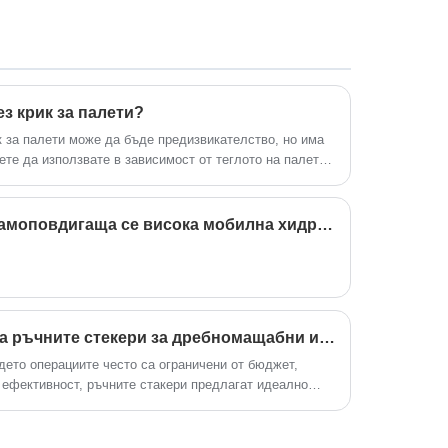
Когато двигателят се стартира, той ще
задвижи маслената помпа да работи, а
хидравличното масло се извлича от
резервоара и се доставя до
ез крик за палети?
хидравличния цилиндър през тръбата.
След като хидравличното масло влезе
к за палети може да бъде предизвикателство, но има
те да използвате в зависимост от теглото на палета
в хидравличния цилиндър, то ще
о опции:
упражни натиск върху буталото и ще
избута буталото да се издигне, така че
HUGO 6M 300KG Пълна самоповдигаща се висока мобилна хидравлична платформа за повдигане на открито Работна повдигаща се маса
да постигне повдигане на тежкия
предмет.
Какви са предимствата на ръчните стекери за дребномащабни индустрии?
ето операциите често са ограничени от бюджет,
 ефективност, ръчните стакери предлагат идеално
али.