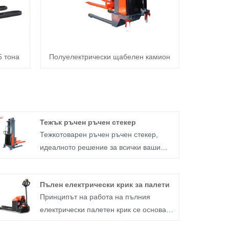
5 тона
Полуелектрически щабелен камион
Тежък ръчен ръчен стекер
Тежкотоварен ръчен ръчен стекер,
идеалното решение за всички ваши
нужди за подреждане. Със своята
здрава конструкция и издръжлив
Пълен електрически крик за палети
дизайн, този ръчен стакер е създаден
Принципът на работа на пълния
да издържи и може да се справя с
електрически палетен крик се основава
лекота с тежки товари.
главно на хидравличния принцип.