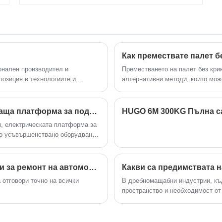
повдигането: 9500 мм Максимален
за смяна на гуми по време на път.
капацитет: 1,6 тона
Как премествате палет б
и
ионален производител и
Преместването на палет без кри
позиция в технологиите и
алтернативни методи, които може
 и
и наличните ресурси. Ето няколк
Колко очевидна е електрическата повдигаща платформа за подобряване на ефективността на работа?
я, електрическата платформа за
то усъвършенствано оборудване
оварване и намаляване на
т индустрията показват, че
чи претърпява някои важни
Хидравличните крикове са предназначени за ремонт на автомобили
 отговори точно на всички
В дребномащабни индустрии, къд
пространство и необходимост от
решение за обработка на матери