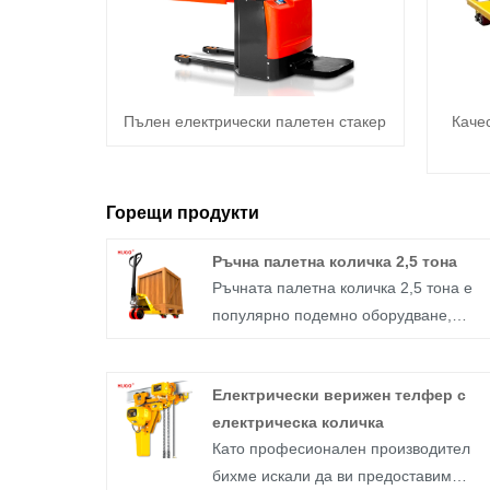
Пълен електрически палетен стакер
Каче
Горещи продукти
Ръчна палетна количка 2,5 тона
Ръчната палетна количка 2,5 тона е
популярно подемно оборудване,
използвано в много индустрии. Това е
прост и ефективен инструмент, който
Електрически верижен телфер с
позволява лесно боравене със стоки 
електрическа количка
склад, производствено съоръжение и
Като професионален производител
всякаква среда, която изисква
бихме искали да ви предоставим
преместване на тежки товари от едно