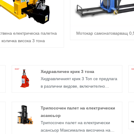
ствена електрическа палетна
Мотокар самонатоварващ 0,
количка висока 3 тона
Хидравличен крик 3 тона
Хидравличният крик 3 Ton се предлага
в различни видове, включително
пневматични, електрически,
хидравлични и механични версии, като
Трипосочен палет на електрически
в
хидравличните и механичните крикове
асансьор
ли
са най-често използваните. Този крик
Трипосочен палет на електрически
служи за подмяна на резервната гума
асансьор Максимална височина на
на автомобила, осигурявайки удобство