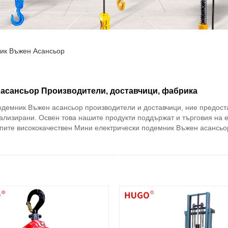
ик Въжен Асансьор
 асансьор Производители, доставчици, фабрика
демник Въжен асансьор производители и доставчици, ние предоста
ализирани. Освен това нашите продукти поддържат и търговия на 
упите висококачествен Мини електрически подемник Въжен асансь