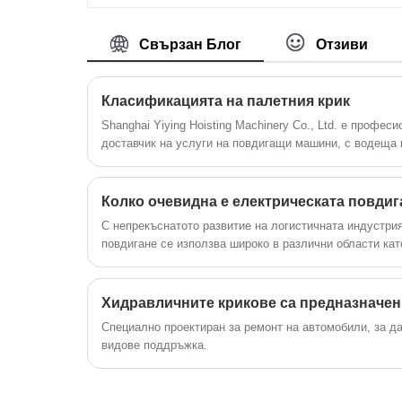
електрически верижен телфер с
място на друго.
електрическа количка. Електрическите
Свързан Блог
Отзиви
верижни телфери с електрически
колички осигуряват универсално и
Класификацията на палетния крик
ефикасно решение за задачи по
обработка на материали, предлагайк
Shanghai Yiying Hoisting Machinery Co., Ltd. е профес
доставчик на услуги на повдигащи машини, с водеща 
както възможности за повдигане, така
ресурсите в Китай. (Китайски палетен крик)
хоризонтално движение в работното
пространство. Те се използват в
различни отрасли, където се изисква
С непрекъснатото развитие на логистичната индустри
транспортиране на тежки товари на
повдигане се използва широко в различни области ка
различни места.
за подобряване на ефективността на товарене и разт
интензивността на ръчния труд. Последните доклади о
индустрията на платформите за електрически повдига
промени.
Специално проектиран за ремонт на автомобили, за да
видове поддръжка.