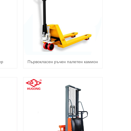
ер
Първокласен ръчен палетен камион