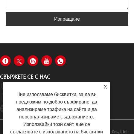
Изпращане
СВЪРЖЕТЕ СЕ С НАС
№ 8, 40 Лейн, Път Лонгчанг, Област Баошан, Шанхай
X
Ние използваме бисквитки, за да ви
+86-19933570112
предложим по-добро сърфиране, да
Hugo002@yiyinggroup.com
анализираме трафика на сайта и да
персонализираме съдържанието.
Използвайки този сайт, вие се
съгласявате с използването на бисквитки
Copyright © 2021 Shanghai Yiying Crane Machinery Co., Ltd -