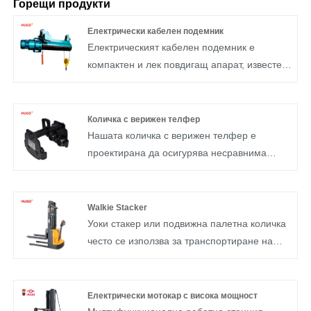
Горещи продукти
Електрически кабелен подемник
Електрическият кабелен подемник е
компактен и лек повдигащ апарат, известен
със своя адаптивен дизайн, преносимост и
лекота на работа. Той се отличава с
различни приложения като инсталиране и
Количка с верижен телфер
преместване на големи до средни бетонни
Нашата количка с верижен телфер е
конструкции, стоманени рамки и механично
проектирана да осигурява несравнима
оборудване. Този подемник намира широка
здравина, издръжливост и ефективност,
употреба в множество индустрии,
което я прави идеален избор за използване
включително строителни и монтажни
във фабрики, складове, строителни обекти
Walkie Stacker
компании, гражданско строителство във
и работилници.
Уоки стакер или подвижна палетна количка
фабрики и мини, електрически съоръжения,
често се използва за транспортиране на
корабостроителници, производство на
продукти на кратки разстояния и повдигане
автомобили, строителство на магистрали и
на палети, където не е необходим
мостове, металургия, минни операции,
традиционен мотокар.
Електрически мотокар с висока мощност
тунелиране на наклони, обработка на