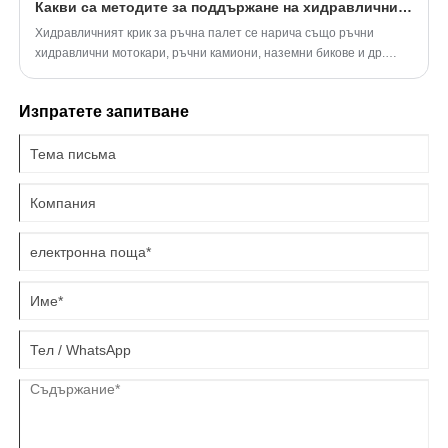
Какви са методите за поддържане на хидравличния крик за палет на ръката?
Хидравличният крик за ръчна палет се нарича също ръчни
хидравлични мотокари, ръчни камиони, наземни бикове и др.
Хидравличният палет за ръчен палет са и най -използваното
оборудване за обработка на логистика.
Изпратете запитване