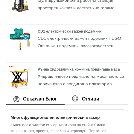
Мултифункционална работна станция,
шахти и защита на различна
просторен кокпит и достатъчно голямо
инфраструктура машини и оборудване.
работно пространство го правят по-удобно
за движение на персонала. Широка
видимост при шофиране, система от
CD1 електрически въжен подемник
камери във всички страни без задънени
CD1 електрически въжен подемник HUGO
краища, безопасна работа. Можете да
Out въжен подемник, висококачествен
бъдете сигурни, че купувате електрически
електрически верижен подемник
мотокар с висока мощност камион от
нашата фабрика.
Ръчна хидравлична ножична повдигаща маса
Хидравличното повдигане на маса често се
нарича кола с повдигаща платформа.
Хидравличното повдигане на маса се
използва за повдигащо механично
Свързан Блог
Отзиви
оборудване за въздушна работа и
поддръжка. Хидравличното повдигане на
Многофункционален електрически стакер
маса има характеристиките на стабилна
пълен електрически стакер, монтиран на стойка Силна
структура, гъвкаво движение, плавно
толерантност, проста, способна и нераздута Портал от