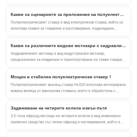
повдигане, удобна работа и голямо
манганова стомана с дебелина 8 мм
натоварване. Удобно е за работещи
Какви са сценариите за приложение на полуелектрическия стекер?
единици на голяма надморска височина.
Полуелектрическият стакер е вид електрически стакер, който се
използва главно за товарене и разтоварване, подреждане,
подреждане и транспортиране на палетни стоки на къси
разстояния
Какви са различните видове мотокари с хидравличен стакер, налични на пазара?
Хидравличният мотокар е вид индустриален мотокар,
предназначен за повдигане и транспортиране на тежки товари.
Той използва хидравлична мощност за повдигане и преместване
на товари, което го прави популярен избор за различни
Мощен и стабилен полуелектрически стакер！
приложения за обработка на материали. За разлика от
конвенционалните мотокари, хидравличните повдигачи са с по-
Полуелектрическият крачещ стакер HUGO използва интегрирана
компактен размер и маневреност, което ги прави подходящи за
кована вилица от манганова стомана, която е обработена с
използване в тесни пространства, като складове и фабрики.
прецизна технология и нейната товароносимост е значително
подобрена.
Задвижване на четирите колела извън пътя
3,5 тона офроуд мотокар на четирите колела е вид инженерно
превозно средство със силни офроуд и натоварвания, който е
подходящ за обработка на материали, подреждане и работа с
различни сложни терени и тежки условия на работа