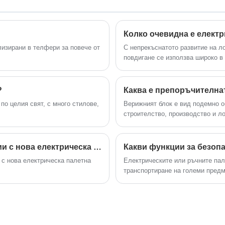
производителността и минимизиране
на усилието на труда.
лизирани в телфери за повече от
С непрекъснатото развитие на л
 в
повдигане се използва широко в
за подобряване на ефективностт
интензивността на ръчния труд. 
индустрията на платформите за 
?
промени.
по целия свят, с много стилове,
Верижният блок е вид подемно о
строителство, производство и л
вертикално или хоризонтално чр
компоненти на верижен блок вклю
и зъбна предавка. Ето изображен
Как отстранявате често срещани проблеми с нова електрическа палетна количка?
Какви функции за безопа
структурата на Chain Block.
 с нова електрическа палетна
Електрическите или ръчните пал
транспортиране на големи предм
на дребно.