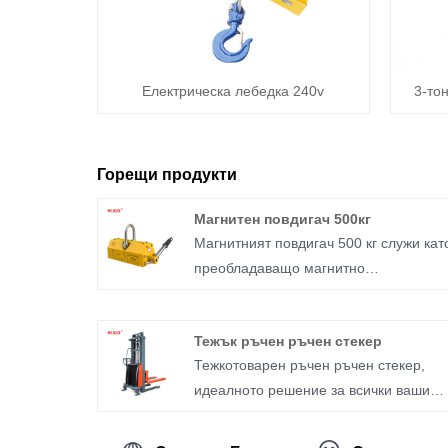
Електрическа лебедка 240v
3-то
Горещи продукти
Магнитен повдигач 500кг
Магнитният повдигач 500 кг служи кат
преобладаващо магнитно
приспособление във фабрики за
машини и форми, заедно с различни
Тежък ръчен ръчен стекер
полета за обработка. Той значително
Тежкотоварен ръчен ръчен стекер,
подобрява ефективността на
идеалното решение за всички ваши
захващане на магнитните стоманени
нужди за подреждане. Със своята
материали. Използвайки
здрава конструкция и издръжлив
високоефективен рядкоземен