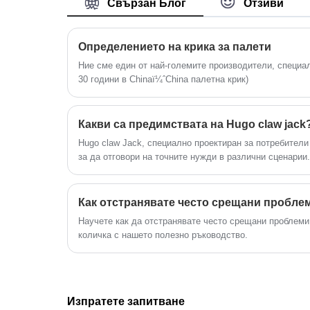
Свързан Блог
Отзиви
дизайн, този ръчен стакер е създаден
материал Ndfeb (с N>40) като ядро,
да издържи и може да се справя с
този повдигач използва ръчна дръжка
Определението на крика за палети
лекота с тежки товари.
за завъртане на патронника. Това
Ние сме един от най-големите производители, специа
въртене променя магнитната система
30 години в Chinaï¼ˆChina палетна крик)
ядрото на Ndfeb, което позволява
сигурното задържане или
освобождаване на детайла по време
Какви са предимствата на Hugo claw jack
на обработка.
Hugo claw Jack, специално проектиран за потребители 
за да отговори на точните нужди в различни сценарии.
Научете как да отстранявате често срещани проблеми
количка с нашето полезно ръководство.
Изпратете запитване