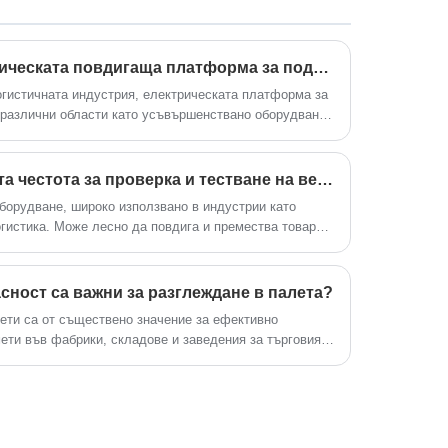
позволява лесно боравене със стоки в
склад, производствено съоръжение или
Колко очевидна е електрическата повдигаща платформа за подобряване на ефективността на работа?
всякаква среда, която изисква
преместване на тежки товари от едно
огистичната индустрия, електрическата платформа за
 различни области като усъвършенствано оборудване
място на друго.
а на товарене и разтоварване и намаляване на
Последните доклади от индустрията показват, че
електрически повдигачи претърпява някои важни
Каква е препоръчителната честота за проверка и тестване на верижен блок?
борудване, широко използвано в индустрии като
огистика. Може лесно да повдига и премества товари
ез издърпване на ръчната верига. Основните
чват товарна верига, ръчна верига, кука за повдигане
ие, което да ви помогне да визуализирате
сност са важни за разглеждане в палета?
ети са от съществено значение за ефективно
ети във фабрики, складове и заведения за търговия