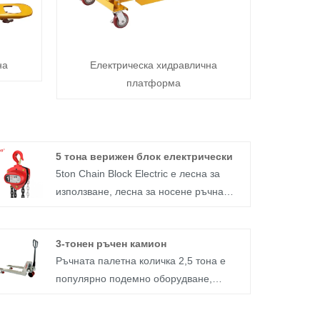
на
Електрическа хидравлична
платформа
5 тона верижен блок електрически
5ton Chain Block Electric е лесна за
използване, лесна за носене ръчна
подемна машина, известна също като
„верижен подемник“ или „реверсивна
3-тонен ръчен камион
верига“. Подходящ е за повдигане на
Ръчната палетна количка 2,5 тона е
малки съоръжения и стоки на къси
популярно подемно оборудване,
разстояния и се характеризира с
използвано в много индустрии. Това е
компактна конструкция и малка
прост и ефективен инструмент, който
теглителна сила на ръката.