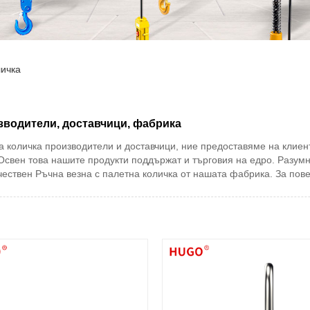
личка
зводители, доставчици, фабрика
 количка производители и доставчици, ние предоставяме на клиент
Освен това нашите продукти поддържат и търговия на едро. Разумн
чествен Ръчна везна с палетна количка от нашата фабрика. За пов