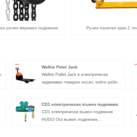
нен ръчен верижен подемник
Ръчен палетен крик 2 то
Walkie Palet Jack
о
Walkie Pallet Jack е електрически
задвижван товарен носач, който работи
чрез захранване от батерия,
улеснявайки движението на къси
CD1 електрически въжен подемник
разстояния. Широко използван в
CD1 електрически въжен подемник
различни среди като работилници,
HUGO Out въжен подемник,
складове, докове, гари и товарни
висококачествен електрически верижен
ярдове, той е ефективен инструмент,
подемник
насочен към повишаване на