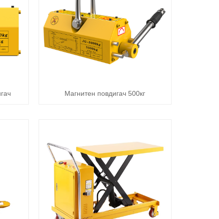
гач
Магнитен повдигач 500кг