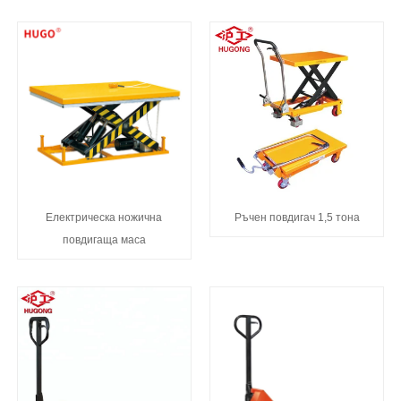
Електрическа ножична
Ръчен повдигач 1,5 тона
повдигаща маса