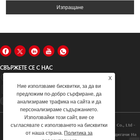
Изпращане
СВЪРЖЕТЕ СЕ С НАС
№ 8, 40 Лейн, Път Лонгчанг, Област Баошан, Шанхай
X
Ние използваме бисквитки, за да ви
+86-19933570112
предложим по-добро сърфиране, да
Hugo002@yiyinggroup.com
анализираме трафика на сайта и да
персонализираме съдържанието.
Използвайки този сайт, вие се
съгласявате с използването на бисквитки
Copyright © 2021 Shanghai Yiying Crane Machinery Co., Ltd -
от наша страна.
Политика за
Електрически Подемник, Палет, Ръчен Стакер, Повдигачи На