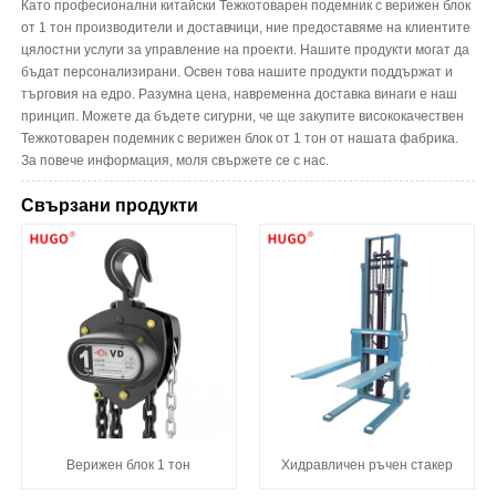
Като професионални китайски Тежкотоварен подемник с верижен блок
от 1 тон производители и доставчици, ние предоставяме на клиентите
цялостни услуги за управление на проекти. Нашите продукти могат да
бъдат персонализирани. Освен това нашите продукти поддържат и
търговия на едро. Разумна цена, навременна доставка винаги е наш
принцип. Можете да бъдете сигурни, че ще закупите висококачествен
Тежкотоварен подемник с верижен блок от 1 тон от нашата фабрика.
За повече информация, моля свържете се с нас.
Свързани продукти
Верижен блок 1 тон
Хидравличен ръчен стакер