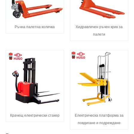
Ръчна палетна количка
Хидравличен ръчен крик за
палети
Крачещ електрически стакер
Електрическа платформа за
повдигане и подреждане