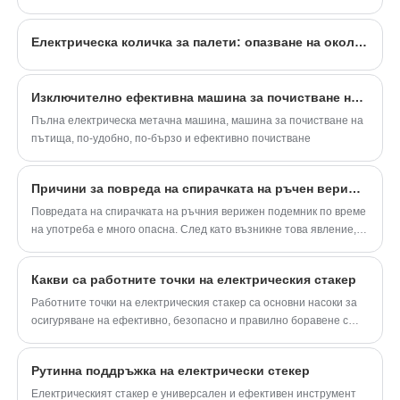
е оборудван с усъвършенстван дизайн с
работните условия на място след пристигането на фиксираната
двойна кука, което значително увеличава
площадка; Следните работни условия трябва да бъдат
Електрическа количка за палети: опазване на околната среда, спестяване на енергия, висока ефективност
изпълнени преди операцията за повдигане:
неговия капацитет на повдигане. Работи с
220V гражданско захранване, което го
прави много подходящ за ежедневна
Изключително ефективна машина за почистване на подове
гражданска употреба, промишлени
Пълна електрическа метачна машина, машина за почистване на
производствени линии, товарна логистика и
пътища, по-удобно, по-бързо и ефективно почистване
различни други приложения.
Причини за повреда на спирачката на ръчен верижен телфер и методи за отстраняване на неизправности
Повредата на спирачката на ръчния верижен подемник по време
на употреба е много опасна. След като възникне това явление,
операцията трябва да бъде спряна незабавно и частите на
ръчния верижен подемник трябва да бъдат проверени, за да се
Какви са работните точки на електрическия стакер
открие причината за повредата и да се разреши навреме, за да
се гарантира, че операцията може да продължи гладко. И така,
Работните точки на електрическия стакер са основни насоки за
каква е причината за повреда на спирачката на ръчния верижен
осигуряване на ефективно, безопасно и правилно боравене с
подемник? Как да го решим?
оборудването. По -долу са ключови оперативни точки, които
трябва да се обмисли:
Рутинна поддръжка на електрически стекер
Електрическият стакер е универсален и ефективен инструмент