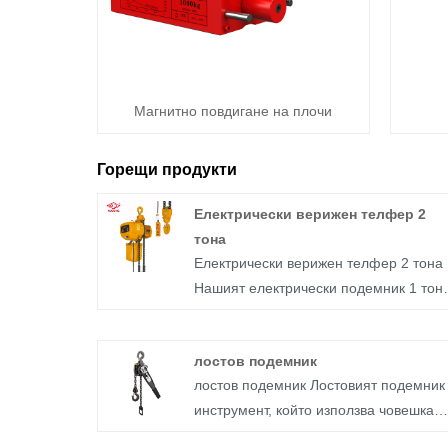
Магнитно повдигане на плочи
Горещи продукти
Електрически верижен телфер 2
тона
Електрически верижен телфер 2 тона
Нашият електрически подемник 1 тон 
проектиран да осигурява изключител
производителност и надеждност, коет
лостов подемник
го прави идеален избор за широк
лостов подемник Лостовият подемник
спектър от приложения в индустрии
инструмент, който използва човешка
като строителство, производство и
сила за издърпване на дръжката и
логистика. Неговият компактен размер