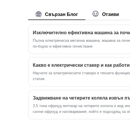
получава линейно сцепление чрез
и лек дизайн го правят лесен за
принципа на лоста за постигане на
инсталиране и използване, докато
Свързан Блог
Отзиви
тежко повдигане, сцепление, спускан
мощният мотор осигурява ефективно 
и операции за калибриране
ефективно повдигане.
Изключително ефективна машина за поч
Пълна електрическа метачна машина, машина за почи
по-бързо и ефективно почистване
Какво е електрически стакер и как работ
Научете за електрическите стакери и тяхната функци
статия.
Задвижване на четирите колела извън п
3,5 тона офроуд мотокар на четирите колела е вид и
силни офроуд и натоварвания, който е подходящ за о
подреждане и работа с различни сложни терени и теж