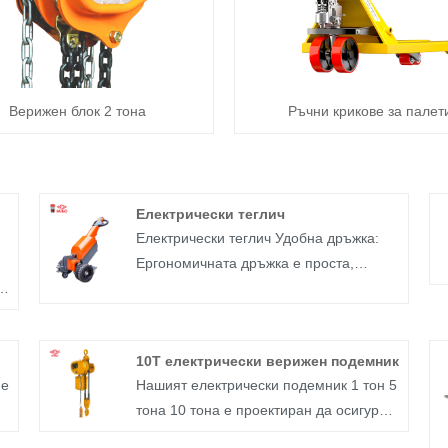
Верижен блок 2 тона
Ръчни крикове за палет
Електрически теглич
Електрически теглич Удобна дръжка:
Ергономичната дръжка е проста,
е
удобна, безопасна и сигурна. гумена
на
гума: твърдо гумено колело,
о
неплъзгащо се, устойчиво на
10T електрически верижен подемник
износване, носещо силно натоварване,
 е
Нашият електрически подемник 1 тон 5
няма да има притеснения за
тона 10 тона е проектиран да осигури
пробиване и пробиване.
изключителна производителност и
Висококачествена удебелена стомана: