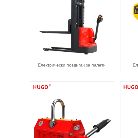
Електрически повдигач за палети
Ел