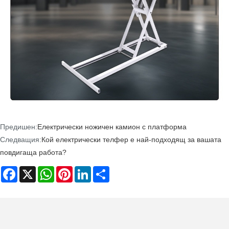
Предишен:
Електрически ножичен камион с платформа
Следващия:
Кой електрически телфер е най-подходящ за вашата
повдигаща работа?
Facebook
X
WhatsApp
Pinterest
LinkedIn
Share