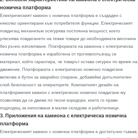
ножична платформа
Електрическият камион с ножична платформа е създаден с
няколко ориентирани към потребителя функции. Електрическият
повдигащ механизъм осигурява постоянна мощност, което
улеснява повдигането на тежки товари до необходимата височина
без ръчно изпомпване. Платформата на камиона с електрическа
ножична платформа е изработена от противоплъзгащ се
материал, който гарантира, че товарът остава сигурен по време на
движение. Платформата с електрическо ножично повдигане
включва и бутон за аварийно спиране, добавяйки допълнителен
слой безопасност за операторите. Компактният дизайн на
платформения камион с електрическо ножично повдигане му
позволява да се движи по тесни коридори, което го прави
подходящ за използване в малки складове и работилници.
3. Приложения на камиона с електрическа ножична
платформа
Електрическият камион с ножична платформа е достатъчно гъвкав,