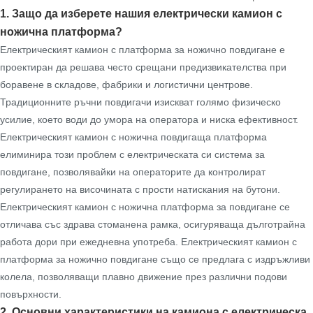
1. Защо да изберете нашия електрически камион с
ножична платформа?
Електрическият камион с платформа за ножично повдигане е
проектиран да решава често срещани предизвикателства при
боравене в складове, фабрики и логистични центрове.
Традиционните ръчни повдигачи изискват голямо физическо
усилие, което води до умора на оператора и ниска ефективност.
Електрическият камион с ножична повдигаща платформа
елиминира този проблем с електрическата си система за
повдигане, позволявайки на операторите да контролират
регулирането на височината с прости натискания на бутони.
Електрическият камион с ножична платформа за повдигане се
отличава със здрава стоманена рамка, осигуряваща дълготрайна
работа дори при ежедневна употреба. Електрическият камион с
платформа за ножично повдигане също се предлага с издръжливи
колела, позволяващи плавно движение през различни подови
повърхности.
2. Основни характеристики на камиона с електрическа