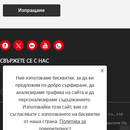
Изпращане
СВЪРЖЕТЕ СЕ С НАС
№ 8, 40 Лейн, Път Лонгчанг, Област Баошан, Шанхай
X
Ние използваме бисквитки, за да ви
+86-19933570112
предложим по-добро сърфиране, да
Hugo002@yiyinggroup.com
анализираме трафика на сайта и да
персонализираме съдържанието.
Използвайки този сайт, вие се
съгласявате с използването на бисквитки
Copyright © 2021 Shanghai Yiying Crane Machinery Co., Ltd -
от наша страна.
Политика за
Електрически Подемник, Палет, Ръчен Стакер, Повдигачи На
поверителност