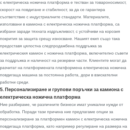
с електрическа ножична платформа е тестван за товароносимост,
скорост на повдигане и стабилност, за да се гарантира
съответствие с индустриалните стандарти. Материалите,
използвани в камиона с електрическа ножична платформа, са
избрани заради тяхната издръжливост, с устойчиви на корозия
покрития за защита срещу износване. Нашият екип също така
предоставя цялостна следпродажбена поддръжка за
електрическия камион с ножична платформа, включително съвети
за поддръжка и наличност на резервни части. Клиентите могат да
разчитат на платформената платформена електрическа ножична
повдигаща машина за постоянна работа, дори в взискателни
работни среди.
5. Персонализиране и групови поръчки за камиона с
електрическа ножична платформа
Ние разбираме, че различните бизнеси имат уникални нужди от
обработка. Поради тази причина ние предлагаме опции за
персонализиране за платформен камион с електрическа ножична
повдигаща платформа, като например регулиране на размера на