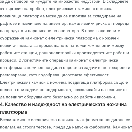
за да отговори на нуждите на множество индустрии. В складовете
за търговия на дребно, електрическият камион с ножична
повдигаща платформа може да се използва за складиране на
рафтове и извличане на инвентар, намалявайки риска от повреда
на продукта и нараняване на оператора. В производствените
съоръжения камионът с електрическа платформа с ножичен
повдигач помага за преместването на тежки компоненти между
работните станции, рационализирайки производствените работни
процеси. В логистичните операции камионът с електрическа
платформа с ножичен повдигач опростява задачите по товарене и
разтоварване, като подобрява цялостната ефективност.
Електрическият камион с ножична повдигаща платформа също е
полезен при задачи по поддръжката, позволявайки на техниците
да повдигат оборудването безопасно до работни височини.
4. Качество и надеждност на електрическата ножична
платформа
Всеки камион с електрическа ножична платформа за повдигане се
подлага на строги тестове, преди да напусне фабриката. Камионът