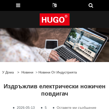
У Дома
>
Новини
>
Новини От Индустрията
Издръжлив електрически ножичен
повдигач
●
2026-05-13
●
5
●
Оставете ми съобщение