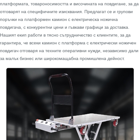
платформата, товароносимостта и височината на повдигане, за да
отговарят на специфичните изисквания. Предлагат се и групови
поръчки на платформен камион с електрическа ножична
повдигача, с конкурентни цени и гъвкави графици за доставка.
Нашият екип работи в тясно сътрудничество с клиентите, за да
гарантира, че всеки камион с платформа с електрически ножичен
повдигач отговаря на техните оперативни нужди, независимо дали
за малък бизнес или широкомащабна промишлена дейност.