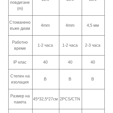
повдигане
(m)
Стоманено
4mm
4mm
4,5 мм
въже диам
Работно
1-2 часа
1-2 часа
2-3 часа
време
IP клас
40
40
40
Степен на
B
B
B
изолация
Размер на
45*32,5*27см
2PCS/CTN
пакета