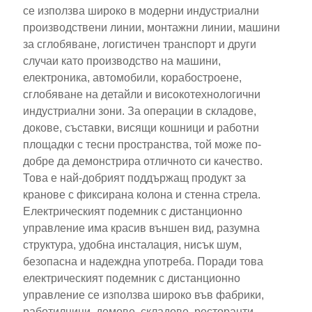
се използва широко в модерни индустриални
производствени линии, монтажни линии, машини
за сглобяване, логистичен транспорт и други
случаи като производство на машини,
електроника, автомобили, корабостроене,
сглобяване на детайли и високотехнологични
индустриални зони. За операции в складове,
докове, съставки, висящи кошници и работни
площадки с тесни пространства, той може по-
добре да демонстрира отличното си качество.
Това е най-добрият поддържащ продукт за
кранове с фиксирана колона и стенна стрела.
Електрическият подемник с дистанционно
управление има красив външен вид, разумна
структура, удобна инсталация, нисък шум,
безопасна и надеждна употреба. Поради това
електрическият подемник с дистанционно
управление се използва широко във фабрики,
работилници, домове, складове, ресторанти,