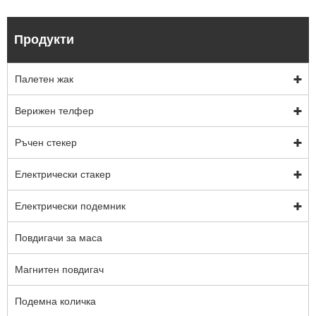
Продукти
Палетен жак
Верижен телфер
Ръчен стекер
Електрически стакер
Електрически подемник
Повдигачи за маса
Магнитен повдигач
Подемна количка