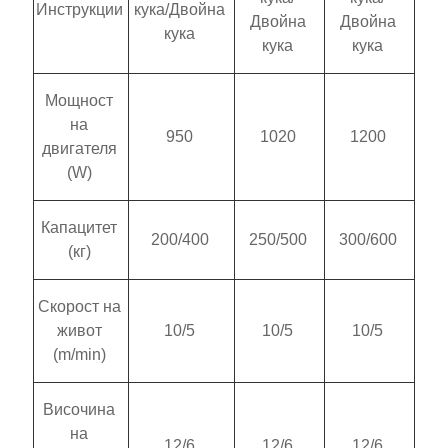
Инструкции
кука/Двойна
Двойна
Двойна
кука
кука
кука
Мощност
на
950
1020
1200
двигателя
(W)
Капацитет
200/400
250/500
300/600
(кг)
Скорост на
живот
10/5
10/5
10/5
(m/min)
Височина
на
12/6
12/6
12/6