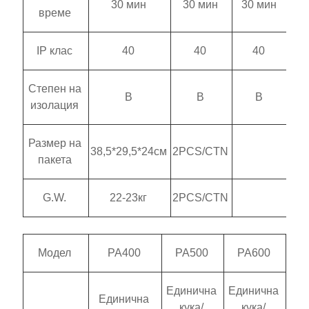
30 мин
30 мин
30 мин
време
IP клас
40
40
40
Степен на
B
B
B
изолация
Размер на
38,5*29,5*24см
2PCS/CTN
пакета
G.W.
22-23кг
2PCS/CTN
Модел
PA400
PA500
PA600
Единична
Единична
Единична
кука/
кука/