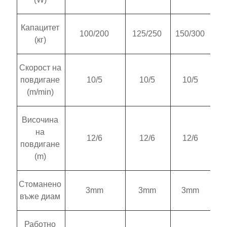
Капацитет
100/200
125/250
150/300
(кг)
Скорост на
повдигане
10/5
10/5
10/5
(m/min)
Височина
на
12/6
12/6
12/6
повдигане
(m)
Стоманено
3mm
3mm
3mm
въже диам
Работно