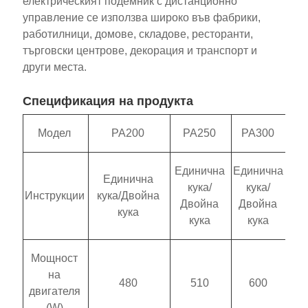
електрическият подемник с дистанционно
управление се използва широко във фабрики,
работилници, домове, складове, ресторанти,
търговски центрове, декорация и транспорт и
други места.
Спецификация на продукта
Модел
PA200
PA250
PA300
Единична
Единична
Единична
кука/
кука/
Инструкции
кука/Двойна
Двойна
Двойна
кука
кука
кука
Мощност
на
480
510
600
двигателя
(W)