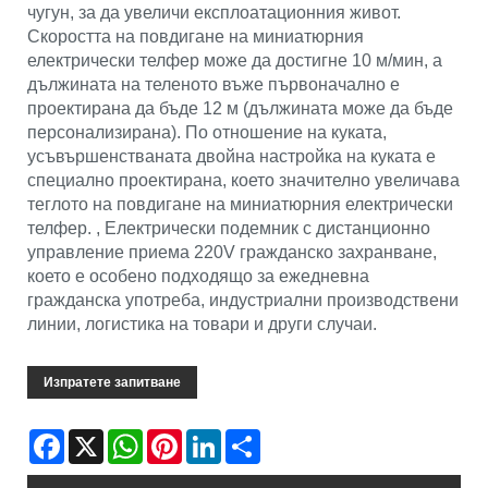
чугун, за да увеличи експлоатационния живот.
Скоростта на повдигане на миниатюрния
електрически телфер може да достигне 10 м/мин, а
дължината на теленото въже първоначално е
проектирана да бъде 12 м (дължината може да бъде
персонализирана). По отношение на куката,
усъвършенстваната двойна настройка на куката е
специално проектирана, което значително увеличава
теглото на повдигане на миниатюрния електрически
телфер. , Електрически подемник с дистанционно
управление приема 220V гражданско захранване,
което е особено подходящо за ежедневна
гражданска употреба, индустриални производствени
линии, логистика на товари и други случаи.
Изпратете запитване
Facebook
X
WhatsApp
Pinterest
LinkedIn
Share