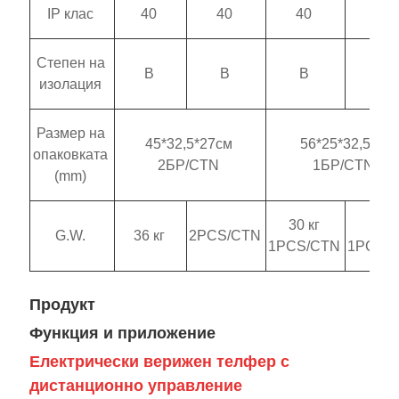
IP клас
40
40
40
40
Степен на
B
B
B
B
изолация
Размер на
45*32,5*27см
56*25*32,5см
опаковката
2БР/CTN
1БР/CTN
(mm)
30 кг
30.5
G.W.
36 кг
2PCS/CTN
1PCS/CTN
1PCS/
Продукт
Функция и приложение
Електрически верижен телфер с
дистанционно управление