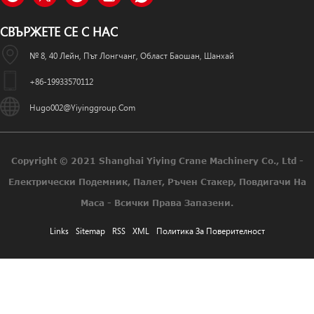
СВЪРЖЕТЕ СЕ С НАС
№ 8, 40 Лейн, Път Лонгчанг, Област Баошан, Шанхай
+86-19933570112
Hugo002@yiyinggroup.com
Copyright © 2021 Shanghai Yiying Crane Machinery Co., Ltd -
Електрически Подемник, Палет, Ръчен Стакер, Повдигачи На
Маса - Всички Права Запазени.
Links
Sitemap
RSS
XML
Политика За Поверителност