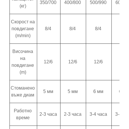
350/700
400/800
500/990
600/9
(кг)
Скорост на
повдигане
8/4
8/4
8/4
8/4
(m/min)
Височина
на
12/6
12/6
12/6
12/6
повдигане
(m)
Стоманено
5 мм
5 мм
6 мм
6 мм
въже диам
Работно
2-3 часа
2-3 часа
3-4 часа
3-4 ча
време