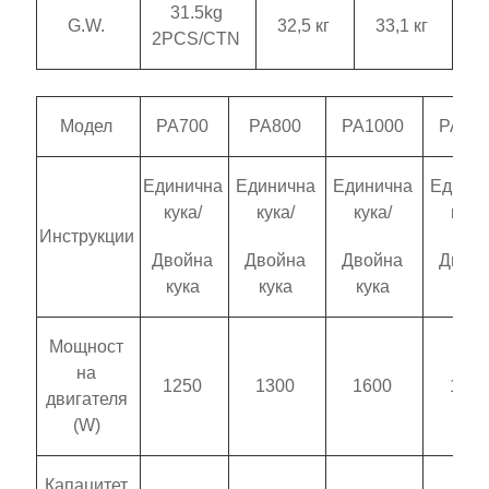
31.5kg
G.W.
32,5 кг
33,1 кг
2PCS/CTN
Модел
PA700
PA800
PA1000
PA12
Единична
Единична
Единична
Едини
кука/
кука/
кука/
кука/
Инструкции
Двойна
Двойна
Двойна
Двой
кука
кука
кука
кука
Мощност
на
1250
1300
1600
180
двигателя
(W)
Капацитет