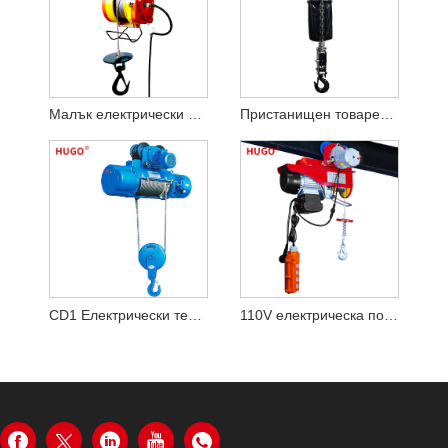
Малък електрически подемник
Пристанищен товарен електрически подемник
CD1 Електрически телфер
110V електрическа подемна лебедка Преносима електрическа лебедка